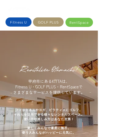
Fitness U
GOLF PLUS
RentSpace
Revitalize Otamachi!
甲府市にあるKITTAは、
​Fitness U・GOLF PLUS・RentSpaceで
さまざまなサービスを提供しています。
フィットネスやヨガ、ピラティスにゴルフ。
それらを活用できる様々なレンタルスペース。
使い方や楽しみ方はあなた次第！
楽しくみんなで運度に無尽。
使う人みんながハッピーに元気に。