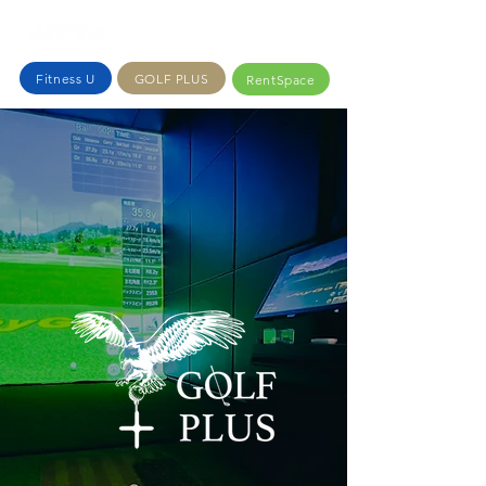
Fitness U
GOLF PLUS
RentSpace