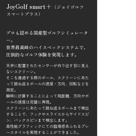
JoyGolf smart+
（ジョイゴルフ
スマートプラス
）
プロも認める国産型ゴルフシミュレータ
ー。
世界最高峰のハイスペックシステムで、
圧倒的なゴルフ体験を実現します。
天井に配置されたセンサーが作り出す目に見え
ないスクリーン。
そこを通過する際のボール、スクリーンにあた
って跳ね返るボールの速度・方向、回転などを
測定。
瞬時に計算することによって飛距離、方向やボ
ールの速度は完璧に再現。
スクリーンにあたって跳ね返るボールまで検出
することで、フックやスライスからサイドスピ
ン、バックスピンまで検出します。
高性能グラフィックにての臨場感あふれるプレ
ースタイルを実現することができました。