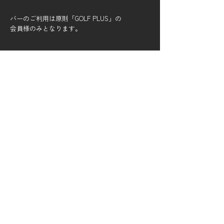
​バーのご利用は原則「GOLF PLUS」の
会員様のみとなります。
FAQ
よくある質問について
月に何度も予約は可能ですか？
はい可能です。 オールデイ会員様、デイ
追加時間の予約は制限がありま
タイム会員様、いずれもご利用可能時間
すか？
でしたら、保持数（１枠）いつでもご予